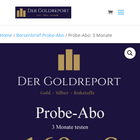
Paste your Google Webmaster Tools verification code here
Home
/
Börsenbrief Probe-Abo
/ Probe-Abo: 3 Monate