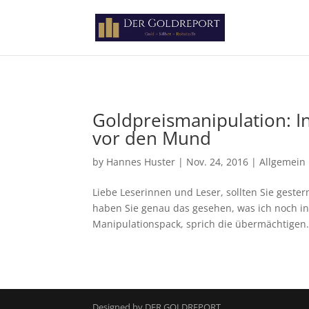
Paste your Google Webmaster Tools verification code here
Goldpreismanipulation: I
vor den Mund
by
Hannes Huster
|
Nov. 24, 2016
|
Allgemein
Liebe Leserinnen und Leser, sollten Sie geste
haben Sie genau das gesehen, was ich noch i
Manipulationspack, sprich die übermächtigen.
Designed by DER GOLDREPORT