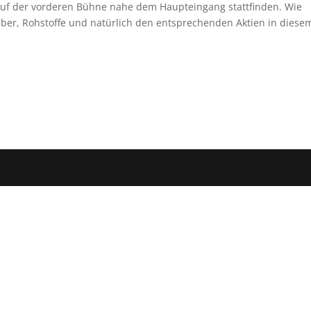
uf der vorderen Bühne nahe dem Haupteingang stattfinden. Wie
ber, Rohstoffe und natürlich den entsprechenden Aktien in diese