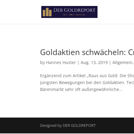
Paste your Google Webmaster Tools verification code here
Goldaktien schwächeln: C
by
Hannes Huster
|
Aug. 13, 2019
|
Allgemein
Ergänzend zum Artikel „Raus aus Gold: Die Sho
jüngsten Bewegungen bei den Goldaktien. Tech
Bärenmarkt sehr oft außergewöhnliche...
Designed by DER GOLDREPORT