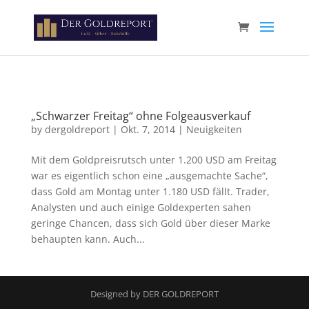
Paste your Google Webmaster Tools verification code here
„Schwarzer Freitag“ ohne Folgeausverkauf
by
dergoldreport
|
Okt. 7, 2014
|
Neuigkeiten
Mit dem Goldpreisrutsch unter 1.200 USD am Freitag
war es eigentlich schon eine „ausgemachte Sache“,
dass Gold am Montag unter 1.180 USD fällt. Trader,
Analysten und auch einige Goldexperten sahen
geringe Chancen, dass sich Gold über dieser Marke
behaupten kann. Auch...
Designed by DER GOLDREPORT