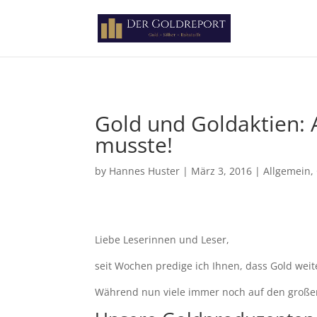
Paste your Google Webmaster Tools verification code here
Gold und Goldaktien:
musste!
by
Hannes Huster
|
März 3, 2016
|
Allgemein
,
Liebe Leserinnen und Leser,
seit Wochen predige ich Ihnen, dass Gold weit
Während nun viele immer noch auf den großen