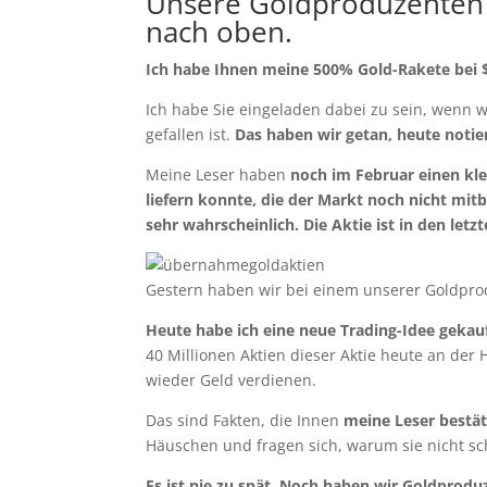
Unsere Goldproduzenten 
nach oben.
Ich habe Ihnen meine 500% Gold-Rakete bei $0,
Ich habe Sie eingeladen dabei zu sein, wenn 
gefallen ist.
Das haben wir getan, heute notiert
Meine Leser haben
noch im Februar einen kl
liefern konnte, die der Markt noch nicht m
sehr wahrscheinlich. Die Aktie ist in den le
Gestern haben wir bei einem unserer Goldpr
Heute habe ich eine neue Trading-Idee gekauf
40 Millionen Aktien dieser Aktie heute an de
wieder Geld verdienen.
Das sind Fakten, die Innen
meine Leser bestä
Häuschen und fragen sich, warum sie nicht sc
Es ist nie zu spät. Noch haben wir Goldprodu