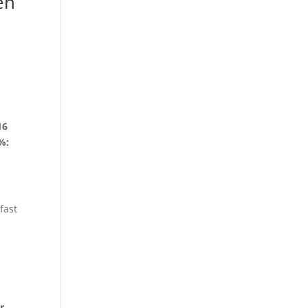
en
16
0%:
fast
r