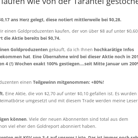
laufen wie von der Tarantel gestoch
17 ans Herz gelegt, diese notiert mittlerweile bei $0,28.
wir einen Goldproduzenten kaufen, der von über $8 auf unter $0,60
 die Aktie bereits bei $0,74.
einen Goldproduzenten
gekauft, da ich Ihnen
hochkarätige Infos
itbekommen hat
.
Eine Übernahme wird bei dieser Aktie noch in 20
tzten 4 (!) Wochen exakt 100% gestiegen….seit Mitte Januar um 20
oduzenten einen
Teilgewinn mitgenommen: +80%!
t.
Eine Aktie, die von $2,70 auf unter $0,10 gefallen ist. Es wurden 
r Heimatbörse umgesetzt und mit diesem Trade werden meine Leser
tigen können
. Viele der neuen Abonnenten sind total aus dem
hon viel eher den Goldreport abonniert haben.
zenten mit KGV von 3-4 auf unserer Liste. Das ist immer noch seh