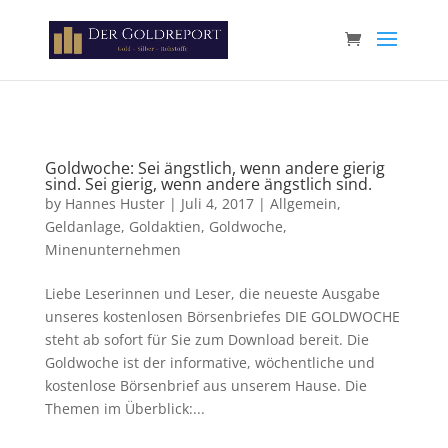
Paste your Google Webmaster Tools verification code here
Goldwoche: Sei ängstlich, wenn andere gierig
sind. Sei gierig, wenn andere ängstlich sind.
by
Hannes Huster
|
Juli 4, 2017
|
Allgemein
,
Geldanlage
,
Goldaktien
,
Goldwoche
,
Minenunternehmen
Liebe Leserinnen und Leser, die neueste Ausgabe
unseres kostenlosen Börsenbriefes DIE GOLDWOCHE
steht ab sofort für Sie zum Download bereit. Die
Goldwoche ist der informative, wöchentliche und
kostenlose Börsenbrief aus unserem Hause. Die
Themen im Überblick:...