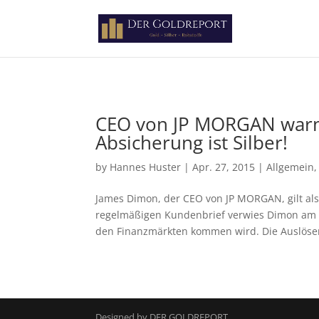
Paste your Google Webmaster Tools verification code here
CEO von JP MORGAN warnt 
Absicherung ist Silber!
by
Hannes Huster
|
Apr. 27, 2015
|
Allgemein
James Dimon, der CEO von JP MORGAN, gilt als 
regelmäßigen Kundenbrief verwies Dimon am 0
den Finanzmärkten kommen wird. Die Auslöser 
Designed by DER GOLDREPORT