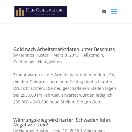
Paste your Google Webmaster Tools verification code here
Gold nach Arbeitsmarktdaten unter Beschuss
by
Hannes Huster
|
März 9, 2015
|
Allgemein
,
Geldanlage
,
Neuigkeiten
Erneut waren es die Arbeitsmarktdaten in den USA,
die den Goldpreis an einem Freitag deutlich unter
Druck brachten. Die neu geschaffenen Stellen lagen
bei 295.000 im Februar, erwartet wurden lediglich
235.000 – 240.000 neue Stellen. Die „großen...
Währungskrieg wird härter: Schweden führt
Negativzins ein!
by
Hannes Huster
|
Feb. 12, 2015
|
Allgemein
,