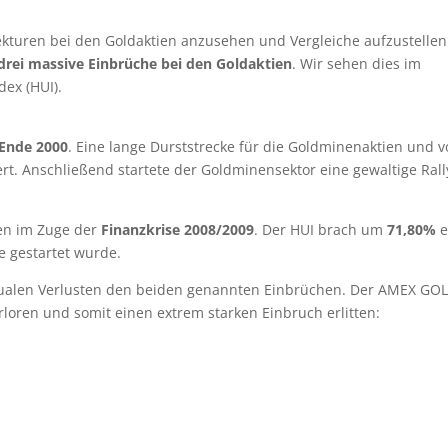
ekturen bei den Goldaktien anzusehen und Vergleiche aufzustellen
drei massive Einbrüche bei den Goldaktien
. Wir sehen dies im
ex (HUI).
 Ende 2000
. Eine lange Durststrecke für die Goldminenaktien und 
t. Anschließend startete der Goldminensektor eine gewaltige Rall
ien im Zuge der
Finanzkrise 2008/2009
. Der HUI brach um
71,80%
e
e gestartet wurde.
entualen Verlusten den beiden genannten Einbrüchen. Der AMEX GO
rloren und somit einen extrem starken Einbruch erlitten: