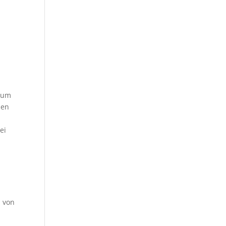
 zum
den
ei
, von