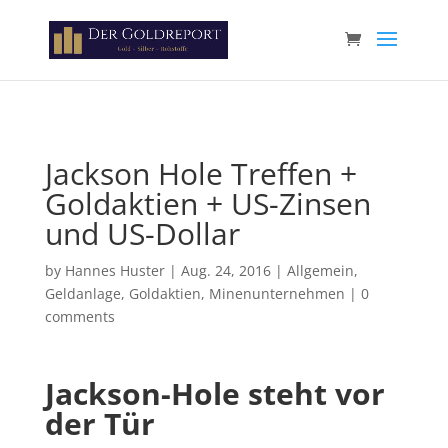
Paste your Google Webmaster Tools verification code here
Jackson Hole Treffen +
Goldaktien + US-Zinsen
und US-Dollar
by
Hannes Huster
|
Aug. 24, 2016
|
Allgemein
,
Geldanlage
,
Goldaktien
,
Minenunternehmen
|
0
comments
Jackson-Hole steht vor
der Tür