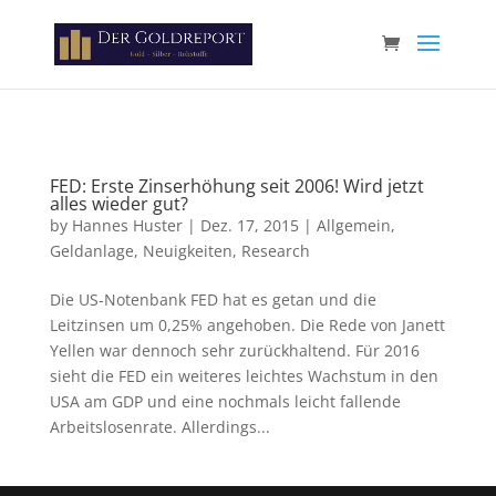
Paste your Google Webmaster Tools verification code here
FED: Erste Zinserhöhung seit 2006! Wird jetzt
alles wieder gut?
by
Hannes Huster
|
Dez. 17, 2015
|
Allgemein
,
Geldanlage
,
Neuigkeiten
,
Research
Die US-Notenbank FED hat es getan und die
Leitzinsen um 0,25% angehoben. Die Rede von Janett
Yellen war dennoch sehr zurückhaltend. Für 2016
sieht die FED ein weiteres leichtes Wachstum in den
USA am GDP und eine nochmals leicht fallende
Arbeitslosenrate. Allerdings...