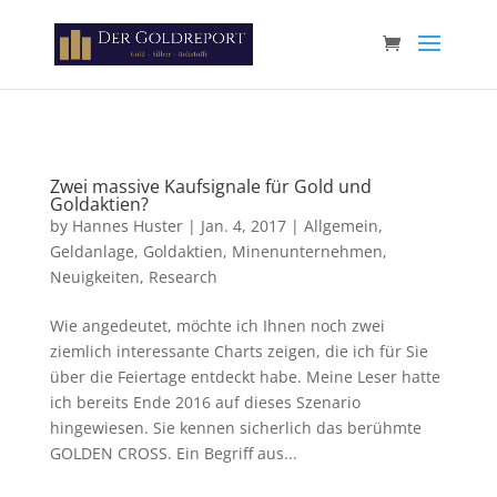
Paste your Google Webmaster Tools verification code here
Zwei massive Kaufsignale für Gold und
Goldaktien?
by
Hannes Huster
|
Jan. 4, 2017
|
Allgemein
,
Geldanlage
,
Goldaktien
,
Minenunternehmen
,
Neuigkeiten
,
Research
Wie angedeutet, möchte ich Ihnen noch zwei
ziemlich interessante Charts zeigen, die ich für Sie
über die Feiertage entdeckt habe. Meine Leser hatte
ich bereits Ende 2016 auf dieses Szenario
hingewiesen. Sie kennen sicherlich das berühmte
GOLDEN CROSS. Ein Begriff aus...