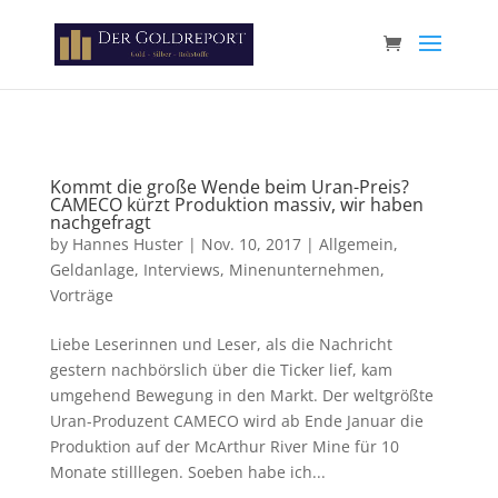
Paste your Google Webmaster Tools verification code here
Kommt die große Wende beim Uran-Preis?
CAMECO kürzt Produktion massiv, wir haben
nachgefragt
by
Hannes Huster
|
Nov. 10, 2017
|
Allgemein
,
Geldanlage
,
Interviews
,
Minenunternehmen
,
Vorträge
Liebe Leserinnen und Leser, als die Nachricht
gestern nachbörslich über die Ticker lief, kam
umgehend Bewegung in den Markt. Der weltgrößte
Uran-Produzent CAMECO wird ab Ende Januar die
Produktion auf der McArthur River Mine für 10
Monate stilllegen. Soeben habe ich...