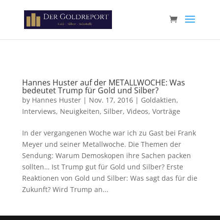
Paste your Google Webmaster Tools verification code here
Hannes Huster auf der METALLWOCHE: Was
bedeutet Trump für Gold und Silber?
by
Hannes Huster
|
Nov. 17, 2016
|
Goldaktien
,
Interviews
,
Neuigkeiten
,
Silber
,
Videos
,
Vorträge
In der vergangenen Woche war ich zu Gast bei Frank
Meyer und seiner Metallwoche. Die Themen der
Sendung: Warum Demoskopen ihre Sachen packen
sollten… Ist Trump gut für Gold und Silber? Erste
Reaktionen von Gold und Silber: Was sagt das für die
Zukunft? Wird Trump an...