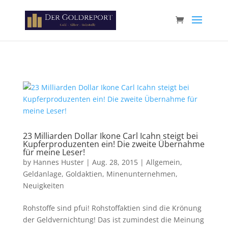
Paste your Google Webmaster Tools verification code here
23 Milliarden Dollar Ikone Carl Icahn steigt bei
Kupferproduzenten ein! Die zweite Übernahme
für meine Leser!
by
Hannes Huster
|
Aug. 28, 2015
|
Allgemein
,
Geldanlage
,
Goldaktien
,
Minenunternehmen
,
Neuigkeiten
Rohstoffe sind pfui! Rohstoffaktien sind die Krönung
der Geldvernichtung! Das ist zumindest die Meinung