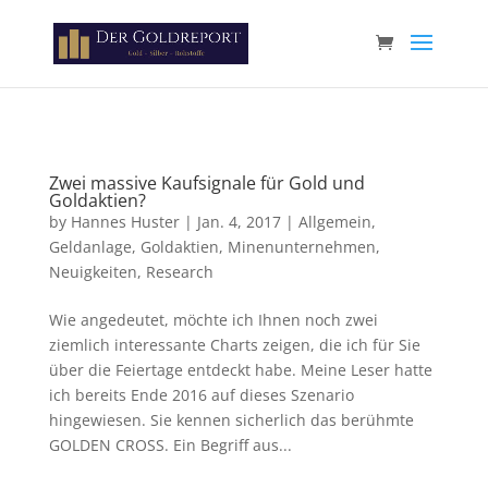
Paste your Google Webmaster Tools verification code here
Zwei massive Kaufsignale für Gold und
Goldaktien?
by
Hannes Huster
|
Jan. 4, 2017
|
Allgemein
,
Geldanlage
,
Goldaktien
,
Minenunternehmen
,
Neuigkeiten
,
Research
Wie angedeutet, möchte ich Ihnen noch zwei
ziemlich interessante Charts zeigen, die ich für Sie
über die Feiertage entdeckt habe. Meine Leser hatte
ich bereits Ende 2016 auf dieses Szenario
hingewiesen. Sie kennen sicherlich das berühmte
GOLDEN CROSS. Ein Begriff aus...