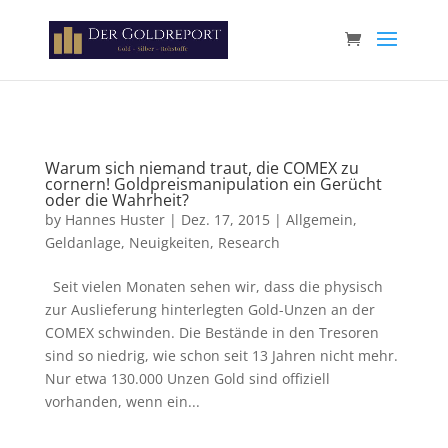
Paste your Google Webmaster Tools verification code here
Warum sich niemand traut, die COMEX zu
cornern! Goldpreismanipulation ein Gerücht
oder die Wahrheit?
by
Hannes Huster
|
Dez. 17, 2015
|
Allgemein
,
Geldanlage
,
Neuigkeiten
,
Research
Seit vielen Monaten sehen wir, dass die physisch
zur Auslieferung hinterlegten Gold-Unzen an der
COMEX schwinden. Die Bestände in den Tresoren
sind so niedrig, wie schon seit 13 Jahren nicht mehr.
Nur etwa 130.000 Unzen Gold sind offiziell
vorhanden, wenn ein...