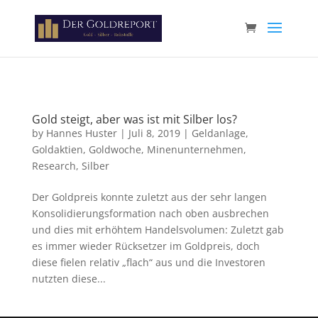
Paste your Google Webmaster Tools verification code here
Gold steigt, aber was ist mit Silber los?
by
Hannes Huster
|
Juli 8, 2019
|
Geldanlage
,
Goldaktien
,
Goldwoche
,
Minenunternehmen
,
Research
,
Silber
Der Goldpreis konnte zuletzt aus der sehr langen
Konsolidierungsformation nach oben ausbrechen
und dies mit erhöhtem Handelsvolumen: Zuletzt gab
es immer wieder Rücksetzer im Goldpreis, doch
diese fielen relativ „flach“ aus und die Investoren
nutzten diese...