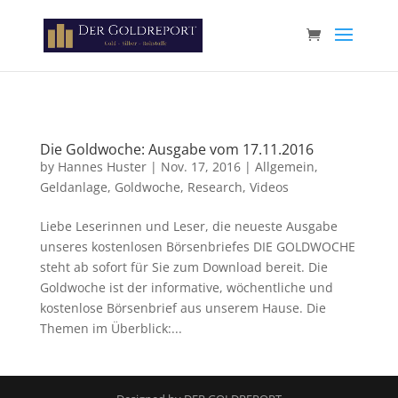
Paste your Google Webmaster Tools verification code here
Die Goldwoche: Ausgabe vom 17.11.2016
by
Hannes Huster
|
Nov. 17, 2016
|
Allgemein
,
Geldanlage
,
Goldwoche
,
Research
,
Videos
Liebe Leserinnen und Leser, die neueste Ausgabe
unseres kostenlosen Börsenbriefes DIE GOLDWOCHE
steht ab sofort für Sie zum Download bereit. Die
Goldwoche ist der informative, wöchentliche und
kostenlose Börsenbrief aus unserem Hause. Die
Themen im Überblick:...