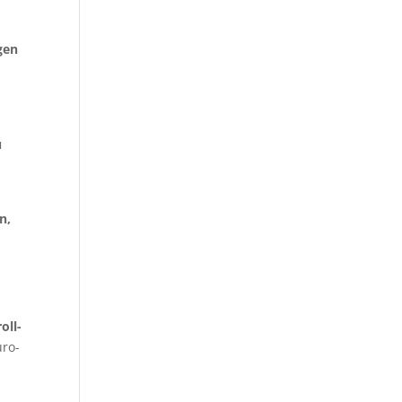
gen
-
u
n,
oll-
uro-