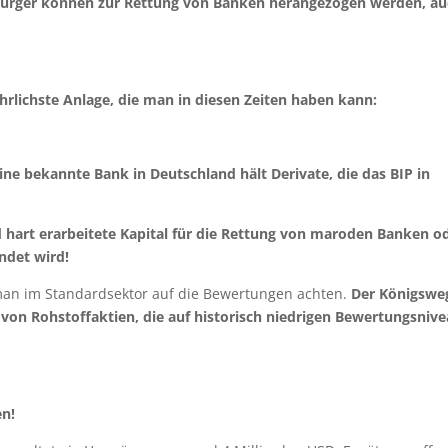
 Bürger können zur Rettung von Banken herangezogen werden, a
rlichste Anlage, die man in diesen Zeiten haben kann:
 eine bekannte Bank in Deutschland hält Derivate, die das BIP in
nd hart erarbeitete Kapital für die Rettung von maroden Banken o
ndet wird!
s man im Standardsektor auf die Bewertungen achten.
Der Königsweg
f von Rohstoffaktien, die auf historisch niedrigen Bewertungsniv
en!