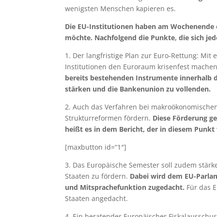
wenigsten Menschen kapieren es.
Die EU-Institutionen haben am Wochenende ei
möchte. Nachfolgend die Punkte, die sich jede
1. Der langfristige Plan zur Euro-Rettung: M
Institutionen den Euroraum krisenfest mache
bereits bestehenden Instrumente innerhalb 
stärken und die Bankenunion zu vollenden.
2. Auch das Verfahren bei makroökonomischen
Strukturreformen fördern.
Diese Förderung ge
heißt es in dem Bericht, der in diesem Punkt 
[maxbutton id=“1″]
3. Das Europäische Semester soll zudem stärke
Staaten zu fördern.
Dabei wird dem EU-Parlam
und Mitsprachefunktion zugedacht.
Für das E
Staaten angedacht.
4. Ein beratender Europäischer Fiskalausschus