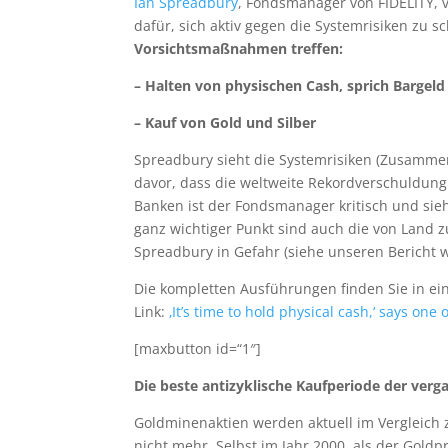
Ian Spreadbury
, Fondsmanager von FIDELITY, v
dafür, sich aktiv gegen die Systemrisiken zu s
Vorsichtsmaßnahmen treffen:
– Halten von physischen Cash, sprich Bargeld
– Kauf von Gold und Silber
Spreadbury sieht die Systemrisiken (Zusamme
davor, dass die weltweite Rekordverschuldung
Banken ist der Fondsmanager kritisch und sieht
ganz wichtiger Punkt sind auch die von Land z
Spreadbury in Gefahr (siehe unseren Bericht w
Die kompletten Ausführungen finden Sie in ei
Link:
‚It’s time to hold physical cash,‘ says on
[maxbutton id=“1″]
Die beste antizyklische Kaufperiode der verg
Goldminenaktien werden aktuell im Vergleich z
nicht mehr. Selbst im Jahr 2000, als der Goldp