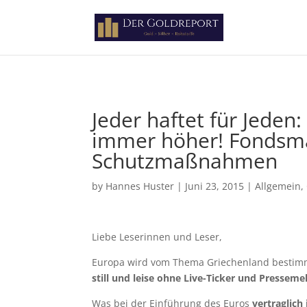
Paste your Google Webmaster Tools verification code here
Jeder haftet für Jeden
immer höher! Fondsma
Schutzmaßnahmen
by
Hannes Huster
|
Juni 23, 2015
|
Allgemein
,
Liebe Leserinnen und Leser,
Europa wird vom Thema Griechenland bestim
still und leise ohne Live-Ticker und Pressem
Was bei der Einführung des Euros
vertraglic