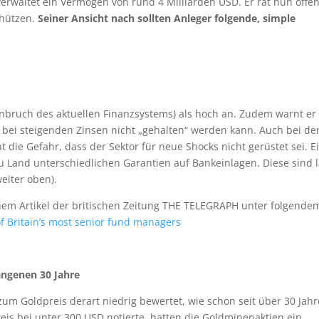
erwaltet ein Vermögen von rund 4 Milliarden USD. Er rät nun offen
chützen.
Seiner Ansicht nach sollten Anleger folgende, simple
nbruch des aktuellen Finanzsystems) als hoch an. Zudem warnt er
 bei steigenden Zinsen nicht „gehalten“ werden kann. Auch bei de
 die Gefahr, dass der Sektor für neue Shocks nicht gerüstet sei. E
u Land unterschiedlichen Garantien auf Bankeinlagen. Diese sind 
eiter oben).
nem Artikel der britischen Zeitung THE TELEGRAPH unter folgende
e of Britain’s most senior fund managers
angenen 30 Jahre
um Goldpreis derart niedrig bewertet, wie schon seit über 30 Jah
reis bei unter 300 USD notierte, hatten die Goldminenaktien ein