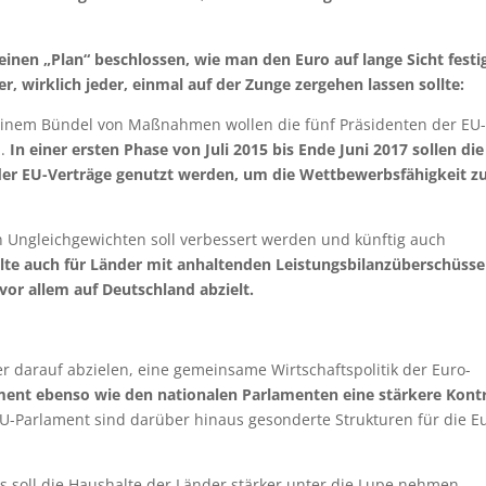
nen „Plan“ beschlossen, wie man den Euro auf lange Sicht festi
r, wirklich jeder, einmal auf der Zunge zergehen lassen sollte:
it einem Bündel von Maßnahmen wollen die fünf Präsidenten der EU
n.
In einer ersten Phase von Juli 2015 bis Ende Juni 2017 sollen die
der EU-Verträge genutzt werden, um die Wettbewerbsfähigkeit z
 Ungleichgewichten soll verbessert werden und künftig auch
lte auch für Länder mit anhaltenden Leistungsbilanzüberschüsse
vor allem auf Deutschland abzielt.
r darauf abzielen, eine gemeinsame Wirtschaftspolitik der Euro-
ent ebenso wie den nationalen Parlamenten eine stärkere Kontr
U-Parlament sind darüber hinaus gesonderte Strukturen für die E
s soll die Haushalte der Länder stärker unter die Lupe nehmen.