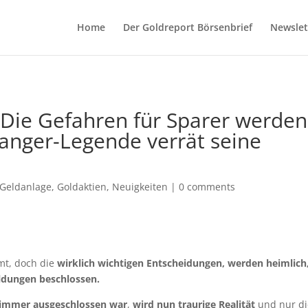
Home
Der Goldreport Börsenbrief
Newslet
: Die Gefahren für Sparer werden
nger-Legende verrät seine
Geldanlage
,
Goldaktien
,
Neuigkeiten
|
0 comments
mt, doch die
wirklich wichtigen Entscheidungen, werden heimlich
eldungen beschlossen.
h immer ausgeschlossen war
,
wird nun traurige Realität
und nur di