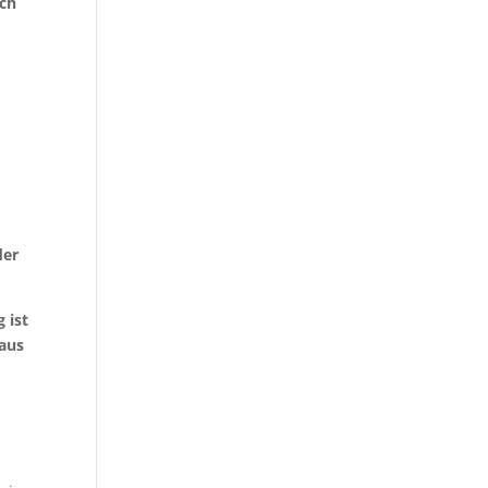
uch
der
 ist
eaus