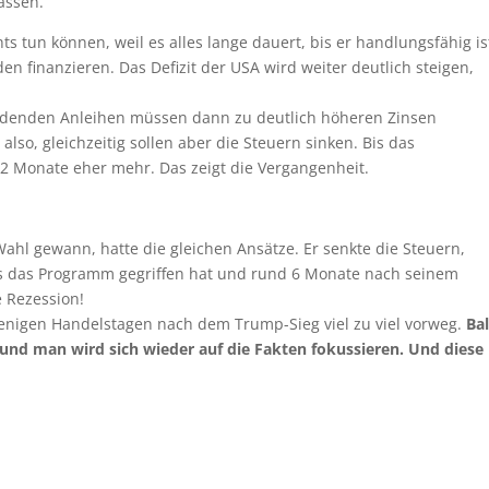
lassen.
s tun können, weil es alles lange dauert, bis er handlungsfähig is
 finanzieren. Das Defizit der USA wird weiter deutlich steigen,
erdenden Anleihen müssen dann zu deutlich höheren Zinsen
so, gleichzeitig sollen aber die Steuern sinken. Bis das
12 Monate eher mehr. Das zeigt die Vergangenheit.
ahl gewann, hatte die gleichen Ansätze. Er senkte die Steuern,
is das Programm gegriffen hat und rund 6 Monate nach seinem
e Rezession!
enigen Handelstagen nach dem Trump-Sieg viel zu viel vorweg.
Ba
 und man wird sich wieder auf die Fakten fokussieren. Und diese