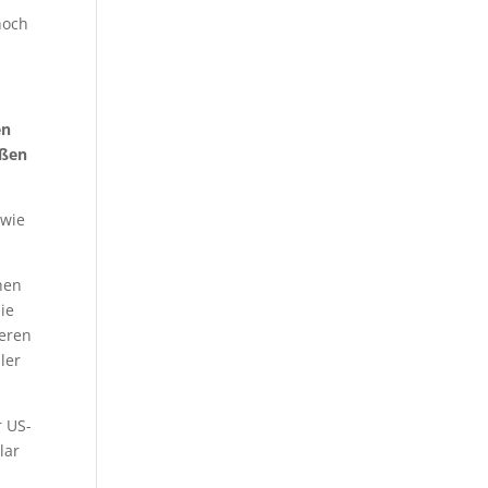
noch
en
oßen
 wie
chen
ie
heren
ler
r US-
lar