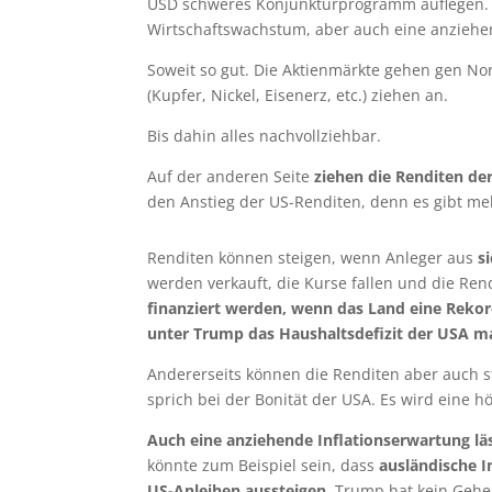
USD schweres Konjunkturprogramm auflegen. V
Wirtschaftswachstum, aber auch eine anziehen
Soweit so gut. Die Aktienmärkte gehen gen Nor
(Kupfer, Nickel, Eisenerz, etc.) ziehen an.
Bis dahin alles nachvollziehbar.
Auf der anderen Seite
ziehen die Renditen de
den Anstieg der US-Renditen, denn es gibt m
Renditen können steigen, wenn Anleger aus
s
werden verkauft, die Kurse fallen und die Rendi
finanziert werden, wenn das Land eine Reko
unter Trump das Haushaltsdefizit der USA ma
Andererseits können die Renditen aber auch 
sprich bei der Bonität der USA. Es wird eine 
Auch eine anziehende Inflationserwartung läs
könnte zum Beispiel sein, dass
ausländische 
US-Anleihen aussteigen
. Trump hat kein Gehe