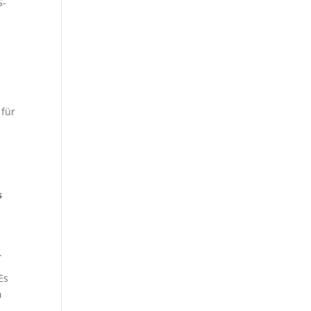
S-
 für
s
,
.
 Es
n