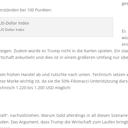
ges
erständen bei 100 Punkten:
US-Dollar Index
Es
wü
en
teigen. Zudem würde es Trump nicht in die Karten spielen. Ein sta
e Wirtschaft ankurbeln und dies ist in einem größeren Umfang nur üb
vom frühen Handel ab und rutschte nach unten. Technisch setzen 
ese Marke wichtig ist, da sie die 50%-Fibonacci-Unterstützung darst
echnisch 1.220 bis 1.200 USD möglich:
ielt“, nachvollziehen. Warum Gold allerdings in all diesen Szenari
ünden. Das Argument, dass Trump die Wirtschaft zum Laufen bring