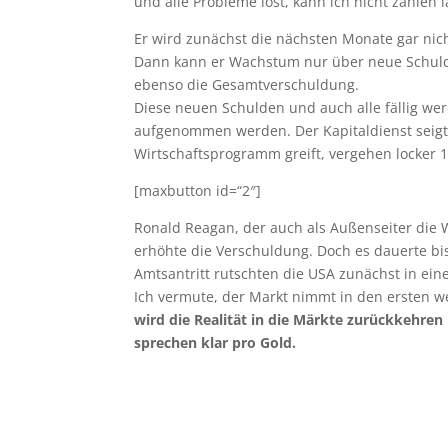
und alle Probleme löst, kann ich nicht zählen 
Er wird zunächst die nächsten Monate gar nicht
Dann kann er Wachstum nur über neue Schulden
ebenso die Gesamtverschuldung.
Diese neuen Schulden und auch alle fällig w
aufgenommen werden. Der Kapitaldienst seigt al
Wirtschaftsprogramm greift, vergehen locker 
[maxbutton id=“2″]
Ronald Reagan, der auch als Außenseiter die W
erhöhte die Verschuldung. Doch es dauerte b
Amtsantritt rutschten die USA zunächst in ein
Ich vermute, der Markt nimmt in den ersten w
wird die Realität in die Märkte zurückkehren
sprechen klar pro Gold.