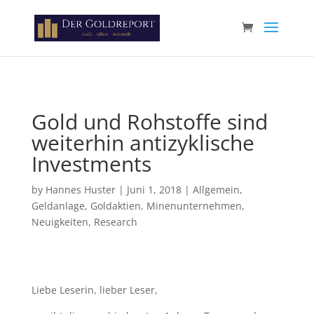
Paste your Google Webmaster Tools verification code here
Gold und Rohstoffe sind
weiterhin antizyklische
Investments
by
Hannes Huster
|
Juni 1, 2018
|
Allgemein
,
Geldanlage
,
Goldaktien
,
Minenunternehmen
,
Neuigkeiten
,
Research
Liebe Leserin, lieber Leser,