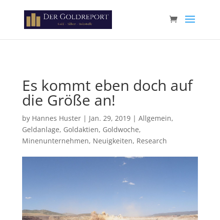
Paste your Google Webmaster Tools verification code here
Es kommt eben doch auf
die Größe an!
by
Hannes Huster
|
Jan. 29, 2019
|
Allgemein
,
Geldanlage
,
Goldaktien
,
Goldwoche
,
Minenunternehmen
,
Neuigkeiten
,
Research