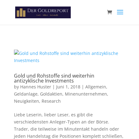
Paste your Google Webmaster Tools verification code here
Gold und Rohstoffe sind weiterhin
antizyklische Investments
by
Hannes Huster
|
Juni 1, 2018
|
Allgemein
,
Geldanlage
,
Goldaktien
,
Minenunternehmen
,
Neuigkeiten
,
Research
Liebe Leserin, lieber Leser, es gibt die
verschiedensten Anleger-Typen an der Börse.
Trader, die teilweise im Minutentakt handeln oder
jeden Handelstag die Positionen komplett schließen,