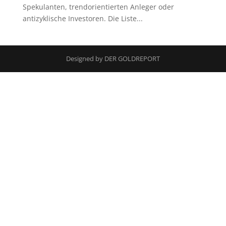
Spekulanten, trendorientierten Anleger oder
antizyklische Investoren. Die Liste...
Designed by DER GOLDREPORT