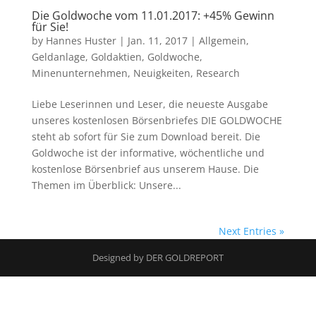
Die Goldwoche vom 11.01.2017: +45% Gewinn
für Sie!
by
Hannes Huster
|
Jan. 11, 2017
|
Allgemein
,
Geldanlage
,
Goldaktien
,
Goldwoche
,
Minenunternehmen
,
Neuigkeiten
,
Research
Liebe Leserinnen und Leser, die neueste Ausgabe
unseres kostenlosen Börsenbriefes DIE GOLDWOCHE
steht ab sofort für Sie zum Download bereit. Die
Goldwoche ist der informative, wöchentliche und
kostenlose Börsenbrief aus unserem Hause. Die
Themen im Überblick: Unsere...
Next Entries »
Designed by DER GOLDREPORT