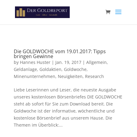
Paste your Google Webmaster Tools verification code here
Die GOLDWOCHE vom 19.01.2017: Tipps
bringen Gewinne
by
Hannes Huster
|
Jan. 19, 2017
|
Allgemein
,
Geldanlage
,
Goldaktien
,
Goldwoche
,
Minenunternehmen
,
Neuigkeiten
,
Research
Liebe Leserinnen und Leser, die neueste Ausgabe
unseres kostenlosen Börsenbriefes DIE GOLDWOCHE
steht ab sofort für Sie zum Download bereit. Die
Goldwoche ist der informative, wöchentliche und
kostenlose Börsenbrief aus unserem Hause. Die
Themen im Überblick:...