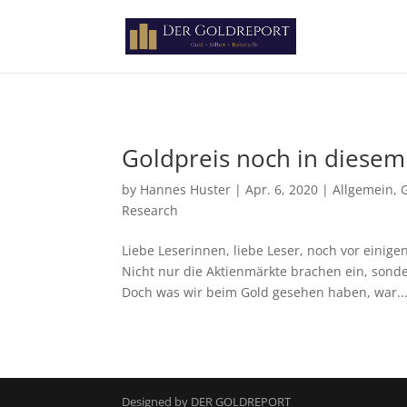
Paste your Google Webmaster Tools verification code here
Goldpreis noch in diesem
by
Hannes Huster
|
Apr. 6, 2020
|
Allgemein
,
Research
Liebe Leserinnen, liebe Leser, noch vor eini
Nicht nur die Aktienmärkte brachen ein, sond
Doch was wir beim Gold gesehen haben, war..
Designed by DER GOLDREPORT