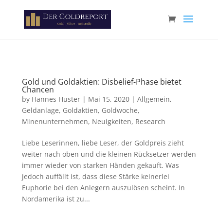
Paste your Google Webmaster Tools verification code here
Gold und Goldaktien: Disbelief-Phase bietet
Chancen
by
Hannes Huster
|
Mai 15, 2020
|
Allgemein
,
Geldanlage
,
Goldaktien
,
Goldwoche
,
Minenunternehmen
,
Neuigkeiten
,
Research
Liebe Leserinnen, liebe Leser, der Goldpreis zieht
weiter nach oben und die kleinen Rücksetzer werden
immer wieder von starken Händen gekauft. Was
jedoch auffällt ist, dass diese Stärke keinerlei
Euphorie bei den Anlegern auszulösen scheint. In
Nordamerika ist zu...