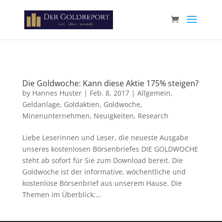
Paste your Google Webmaster Tools verification code here
Die Goldwoche: Kann diese Aktie 175% steigen?
by
Hannes Huster
|
Feb. 8, 2017
|
Allgemein
,
Geldanlage
,
Goldaktien
,
Goldwoche
,
Minenunternehmen
,
Neuigkeiten
,
Research
Liebe Leserinnen und Leser, die neueste Ausgabe
unseres kostenlosen Börsenbriefes DIE GOLDWOCHE
steht ab sofort für Sie zum Download bereit. Die
Goldwoche ist der informative, wöchentliche und
kostenlose Börsenbrief aus unserem Hause. Die
Themen im Überblick:...