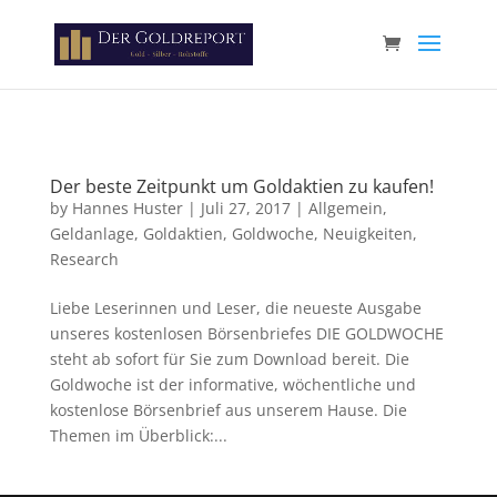
Paste your Google Webmaster Tools verification code here
Der beste Zeitpunkt um Goldaktien zu kaufen!
by
Hannes Huster
|
Juli 27, 2017
|
Allgemein
,
Geldanlage
,
Goldaktien
,
Goldwoche
,
Neuigkeiten
,
Research
Liebe Leserinnen und Leser, die neueste Ausgabe
unseres kostenlosen Börsenbriefes DIE GOLDWOCHE
steht ab sofort für Sie zum Download bereit. Die
Goldwoche ist der informative, wöchentliche und
kostenlose Börsenbrief aus unserem Hause. Die
Themen im Überblick:...