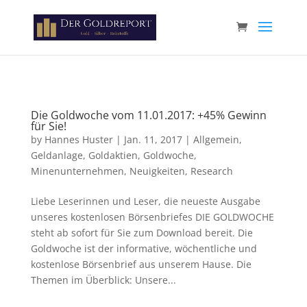
Paste your Google Webmaster Tools verification code here
Die Goldwoche vom 11.01.2017: +45% Gewinn
für Sie!
by
Hannes Huster
|
Jan. 11, 2017
|
Allgemein
,
Geldanlage
,
Goldaktien
,
Goldwoche
,
Minenunternehmen
,
Neuigkeiten
,
Research
Liebe Leserinnen und Leser, die neueste Ausgabe
unseres kostenlosen Börsenbriefes DIE GOLDWOCHE
steht ab sofort für Sie zum Download bereit. Die
Goldwoche ist der informative, wöchentliche und
kostenlose Börsenbrief aus unserem Hause. Die
Themen im Überblick: Unsere...