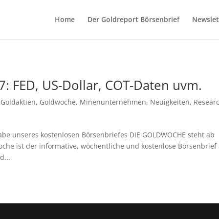
Home
Der Goldreport Börsenbrief
Newslet
: FED, US-Dollar, COT-Daten uvm.
,
Goldaktien
,
Goldwoche
,
Minenunternehmen
,
Neuigkeiten
,
Resear
gabe unseres kostenlosen Börsenbriefes DIE GOLDWOCHE steht ab
oche ist der informative, wöchentliche und kostenlose Börsenbrief
d...