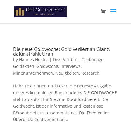
Paste your Google Webmaster Tools verification code here
Die neue Goldwoche: Gold verliert an Glanz,
dafür strahlt Uran
by
Hannes Huster
|
Dez. 6, 2017
|
Geldanlage
,
Goldaktien
,
Goldwoche
,
Interviews
,
Minenunternehmen
,
Neuigkeiten
,
Research
Liebe Leserinnen und Leser, die neueste Ausgabe
unseres kostenlosen Börsenbriefes DIE GOLDWOCHE
steht ab sofort für Sie zum Download bereit. Die
Goldwoche ist der informative und kostenlose
Börsenbrief aus unserem Hause. Die Themen im
Überblick: Gold verliert an...