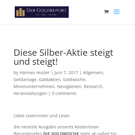
Paste your Google Webmaster Tools verification code here
Diese Silber-Aktie steigt
und steigt!
by
Hannes Huster
|
Juni 7, 2017
|
Allgemein
,
Geldanlage
,
Goldaktien
,
Goldwoche
,
Minenunternehmen
,
Neuigkeiten
,
Research
,
Veranstaltungen
|
0 comments
Liebe Leserinnen und Leser,
die neueste Ausgabe unseres kostenlosen
Börsenbriefes
DIE GOLDWOCHE
steht ab sofort für