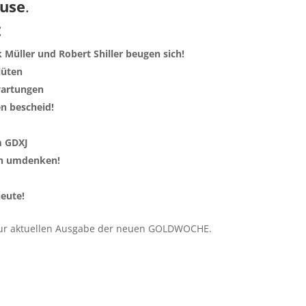
ause
.
:
k Müller und Robert Shiller beugen sich!
lüten
rwartungen
en bescheid!
im GDXJ
un umdenken!
heute!
ur aktuellen Ausgabe der neuen GOLDWOCHE.