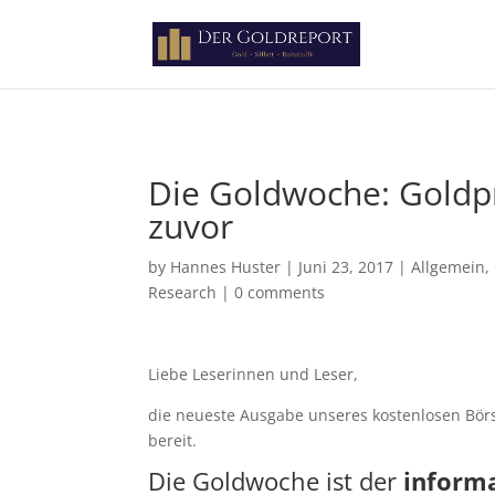
Paste your Google Webmaster Tools verification code here
Die Goldwoche: Goldpr
zuvor
by
Hannes Huster
|
Juni 23, 2017
|
Allgemein
,
Research
|
0 comments
Liebe Leserinnen und Leser,
die neueste Ausgabe unseres kostenlosen Bör
bereit.
Die Goldwoche ist der
informa