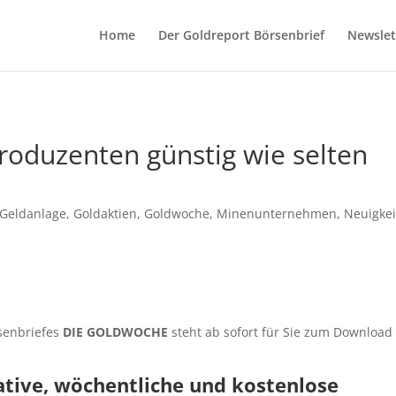
Home
Der Goldreport Börsenbrief
Newslet
oduzenten günstig wie selten
Geldanlage
,
Goldaktien
,
Goldwoche
,
Minenunternehmen
,
Neuigke
senbriefes
DIE GOLDWOCHE
steht ab sofort für Sie zum Download
tive, wöchentliche und kostenlose