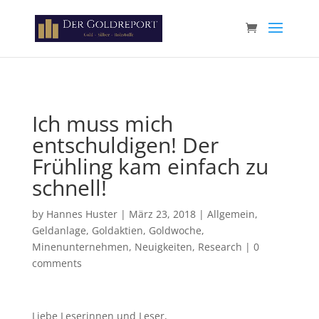
Paste your Google Webmaster Tools verification code here
Ich muss mich
entschuldigen! Der
Frühling kam einfach zu
schnell!
by
Hannes Huster
|
März 23, 2018
|
Allgemein
,
Geldanlage
,
Goldaktien
,
Goldwoche
,
Minenunternehmen
,
Neuigkeiten
,
Research
|
0
comments
Liebe Leserinnen und Leser,