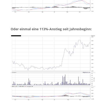
Oder einmal eine 113%-Anstieg seit Jahresbeginn: