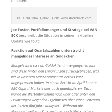
Mangels Interesse an Goldaktien im vergangenen Jahr
sind diese hinter den Erwartungen zurückgeblieben, was
wir in unserem März-Kommentar bereits kurz
angesprochen haben. In einem Bericht im April konnte
RBC Capital Markets dies auch quantifizieren. Dazu
wurde die Wertentwicklung nach über oder unter den
Erwartungen liegenden Ergebnissen über einen Zeitraum
der letzten fünf Jahre analysiert. Während die
Nachhaltigkeit von Kursgewinnen nach überraschend
guten Quartalszahlen in den letzten zwei Jahren
gesunken ist, war die Kursentwicklung nach schlechter
als erwarteten Quartalszahlen in den vergangenen ein
bis zwei Jahren länger und ausgeprägter rückläufig. Auch
das tägliche Handelsvolumen bewegte sich Analysen von
RBC zufolge 2018 auf einem ähnlich niedrigen Niveau
wie zuletzt Ende der Baisse 2015, als Gold bei USD 1.050
einen Tiefststand erreicht hatte.
Dies deutet auf mangelnde Nachfrage hin. Es fehlen die