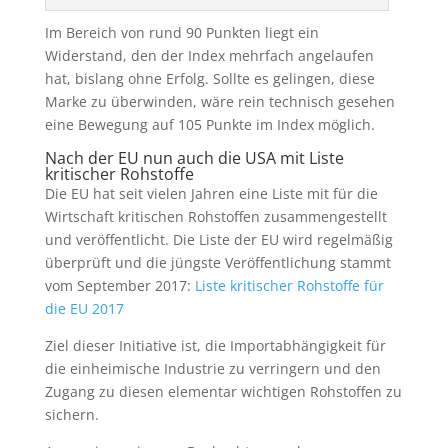
und veröffentlicht. Die Liste der EU wird regelmäßig
überprüft und die jüngste Veröffentlichung stammt
vom September 2017:
Liste kritischer Rohstoffe für
die EU 2017
Ziel dieser Initiative ist, die Importabhängigkeit für
die einheimische Industrie zu verringern und den
Zugang zu diesen elementar wichtigen Rohstoffen zu
sichern.
Aus meinen eigenen Beobachtungen heraus muss
ich aber feststellen, dass Papier offensichtlich sehr
geduldig sein kann. Man liest und hört relativ wenig
darüber, dass sich Politik und Industrie ausreichend
um den Nachschub der genannten Rohstoffe
kümmern.
Mit etwas mehr Nachdruck rechne ich nun in den
USA. Wie wir alle tagtäglich mitbekommen, lässt der
US-Präsident Trump seinen Worten auch sehr oft
Taten folgen. Ob die Schritte immer so clever sind