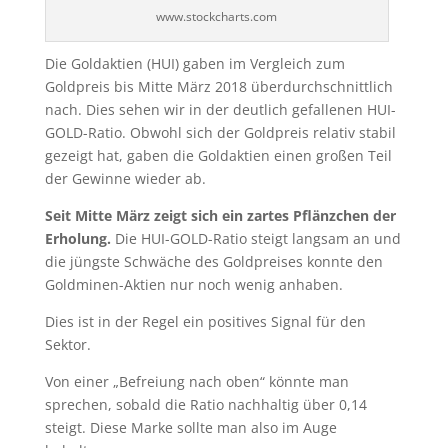
Erholung.
Die HUI-GOLD-Ratio steigt langsam an und
die jüngste Schwäche des Goldpreises konnte den
Goldminen-Aktien nur noch wenig anhaben.
Dies ist in der Regel ein positives Signal für den
Sektor.
Von einer „Befreiung nach oben“ könnte man
sprechen, sobald die Ratio nachhaltig über 0,14
steigt. Diese Marke sollte man also im Auge
behalten:
HUI-Gold-Ratio, 3 Jahre, Quelle: www.stockcharts.com
Joe Foster, Portfoliomanger und Stratege bei VAN
ECK
beschreibt die Situation in seinem aktuellen
Update wie folgt:
Reaktion auf Quartalszahlen unterstreicht
mangelndes Interesse an Goldaktien