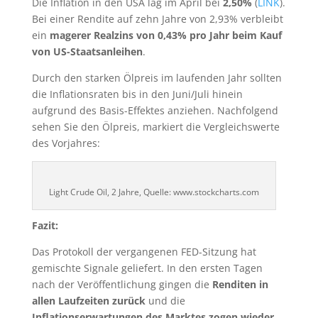
Die Inflation in den USA lag im April bei
2,50%
(
LINK
).
Bei einer Rendite auf zehn Jahre von 2,93% verbleibt
ein
magerer Realzins von 0,43% pro Jahr beim Kauf
von US-Staatsanleihen
.
Durch den starken Ölpreis im laufenden Jahr sollten
die Inflationsraten bis in den Juni/Juli hinein
aufgrund des Basis-Effektes anziehen. Nachfolgend
sehen Sie den Ölpreis, markiert die Vergleichswerte
des Vorjahres:
Light Crude Oil, 2 Jahre, Quelle: www.stockcharts.com
Fazit:
Das Protokoll der vergangenen FED-Sitzung hat
gemischte Signale geliefert. In den ersten Tagen
nach der Veröffentlichung gingen die
Renditen in
allen Laufzeiten zurück
und die
Inflationserwartungen des Marktes zogen wieder