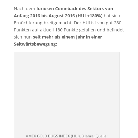
Nach dem
furiosen Comeback des Sektors von
Anfang 2016 bis August 2016 (HUI +180%)
hat sich
Ernüchterung breitgemacht. Der HUI ist von gut 280
Punkten auf aktuell 180 Punkte gefallen und befindet
sich nun
seit mehr als einem Jahr in einer
Seitwärtsbewegung:
AMEX GOLD BUGS INDEX (HUI), 3 Jahre; Quelle:
www.stockcharts.com
Die Goldaktien (HUI) gaben im Vergleich zum
Goldpreis bis Mitte März 2018 überdurchschnittlich
nach. Dies sehen wir in der deutlich gefallenen HUI-
GOLD-Ratio. Obwohl sich der Goldpreis relativ stabil
gezeigt hat, gaben die Goldaktien einen großen Teil
der Gewinne wieder ab.
Seit Mitte März zeigt sich ein zartes Pflänzchen der