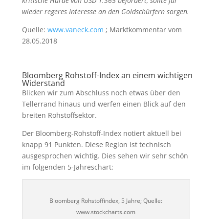
breiten Rohstoffsektor.
Der Bloomberg-Rohstoff-Index notiert aktuell bei
knapp 91 Punkten. Diese Region ist technisch
ausgesprochen wichtig. Dies sehen wir sehr schön
im folgenden 5-Jahreschart:
Bloomberg Rohstoffindex, 5 Jahre; Quelle:
www.stockcharts.com
Im Bereich von rund 90 Punkten liegt ein
Widerstand, den der Index mehrfach angelaufen
hat, bislang ohne Erfolg. Sollte es gelingen, diese
Marke zu überwinden, wäre rein technisch gesehen
eine Bewegung auf 105 Punkte im Index möglich.
Nach der EU nun auch die USA mit Liste
kritischer Rohstoffe
Die EU hat seit vielen Jahren eine Liste mit für die
Wirtschaft kritischen Rohstoffen zusammengestellt