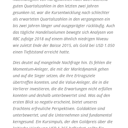
Momentum-Anleger, die mit der Marktdynamik gehen
und auf die Sieger setzen, die ihre Ertragsziele
übertreffen konnten, und die Value-Anleger, die in die
Verlierer investieren, die die Erwartungen nicht erfüllen
konnten und deshalb unterbewertet sind. Was auf den
ersten Blick so negativ erscheint, bietet unseres
Erachtens erfreuliche Perspektiven. Goldaktien sind
unterbewertet, und die Unternehmen sind fundamental
kerngesund. Ein Kursimpuls, der den Goldpreis über die
kritische Hürde von USD 1.365 befördert, sollte für
wieder regeres Interesse an den Goldschürfern sorgen.
Quelle:
www.vaneck.com
; Marktkommentar vom
28.05.2018
Bloomberg Rohstoff-Index an einem wichtigen
Widerstand
Blicken wir zum Abschluss noch etwas über den
Tellerrand hinaus und werfen einen Blick auf den