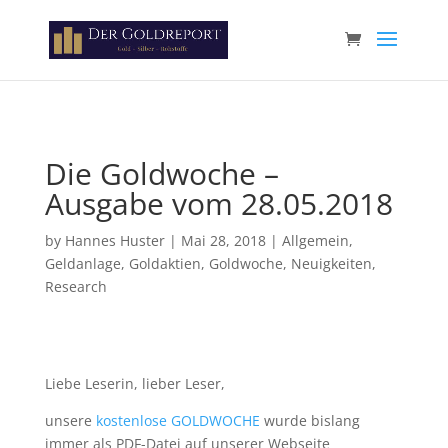
Paste your Google Webmaster Tools verification code here
Die Goldwoche –
Ausgabe vom 28.05.2018
by
Hannes Huster
|
Mai 28, 2018
|
Allgemein
,
Geldanlage
,
Goldaktien
,
Goldwoche
,
Neuigkeiten
,
Research
Liebe Leserin, lieber Leser,
unsere
kostenlose GOLDWOCHE
wurde bislang
immer als PDF-Datei auf unserer Webseite