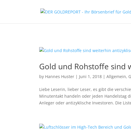
Paste your Google Webmaster Tools verification code here
Gold und Rohstoffe sind w
by
Hannes Huster
|
Juni 1, 2018
|
Allgemein
,
G
Liebe Leserin, lieber Leser, es gibt die versch
Minutentakt handeln oder jeden Handelstag di
Anleger oder antizyklische Investoren. Die Liste