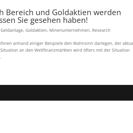
ch Bereich und Goldaktien werden
ssen Sie gesehen haben!
,
Geldanlage
,
Goldaktien
,
Minenunternehmen
,
Research
 Ihnen anhand einiger Beispiele den Wahnsinn darlegen, der aktue
 Situation an den Weltfinanzmärkten wird öfters mit der Situation
.