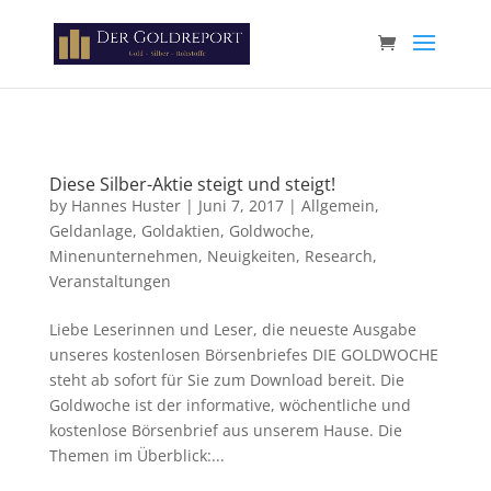
Paste your Google Webmaster Tools verification code here
Diese Silber-Aktie steigt und steigt!
by
Hannes Huster
|
Juni 7, 2017
|
Allgemein
,
Geldanlage
,
Goldaktien
,
Goldwoche
,
Minenunternehmen
,
Neuigkeiten
,
Research
,
Veranstaltungen
Liebe Leserinnen und Leser, die neueste Ausgabe
unseres kostenlosen Börsenbriefes DIE GOLDWOCHE
steht ab sofort für Sie zum Download bereit. Die
Goldwoche ist der informative, wöchentliche und
kostenlose Börsenbrief aus unserem Hause. Die
Themen im Überblick:...