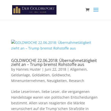
Paste your Google Webmaster Tools verification code here
GOLDWOCHE 22.06.2018: Übernahmetätigkeit
zieht an – Trump bremst Rohstoffe aus
by
Hannes Huster
|
Juni 22, 2018
|
Allgemein
,
Geldanlage
,
Goldaktien
,
Goldwoche
,
Minenunternehmen
,
Neuigkeiten
,
Research
Liebe Leserinnen, liebe Leser, die vergangenen
Handelstage waren von politischen Entscheidungen
bestimmt. Allen voran reagierten die Märkte
verunsichert auf die Trump´schen Strafzölle in