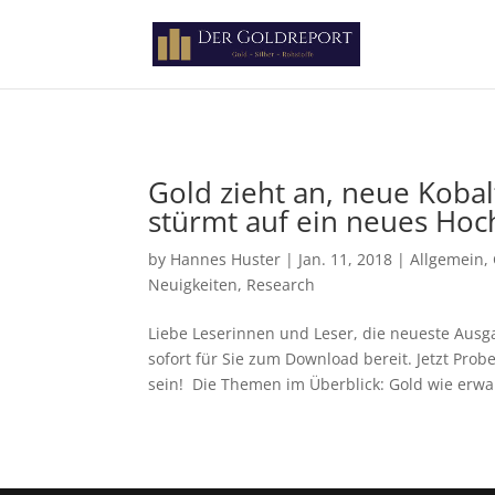
Paste your Google Webmaster Tools verification code here
Gold zieht an, neue Kobal
stürmt auf ein neues Hoc
by
Hannes Huster
|
Jan. 11, 2018
|
Allgemein
,
Neuigkeiten
,
Research
Liebe Leserinnen und Leser, die neueste Aus
sofort für Sie zum Download bereit. Jetzt Pro
sein! Die Themen im Überblick: Gold wie erwar