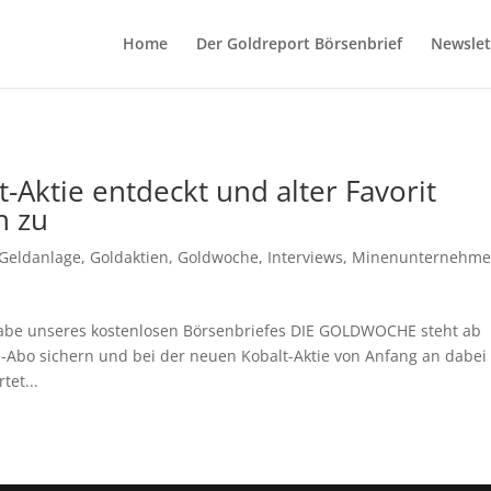
Home
Der Goldreport Börsenbrief
Newslet
t-Aktie entdeckt und alter Favorit
h zu
Geldanlage
,
Goldaktien
,
Goldwoche
,
Interviews
,
Minenunternehm
gabe unseres kostenlosen Börsenbriefes DIE GOLDWOCHE steht ab
be-Abo sichern und bei der neuen Kobalt-Aktie von Anfang an dabei
tet...