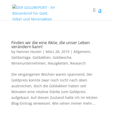
Paste your Google Webmaster Tools verification code here
Finden wir die eine Aktie, die unser Leben
verändern kann!
by
Hannes Huster
|
März 28, 2019
|
Allgemein
,
Geldanlage
,
Goldaktien
,
Goldwoche
,
Minenunternehmen
,
Neuigkeiten
,
Research
Die vergangenen Wochen waren spannend. Der
Goldpreis konnte zwar noch nicht nach oben
ausbrechen, doch die Goldaktien haben seit
Monaten eine relative Stärke zum Goldpreis
aufgebaut. Auf diesen Zustand hatte ich im letzten
Blog-Eintrag verwiesen. Wie sehen immer mehr...