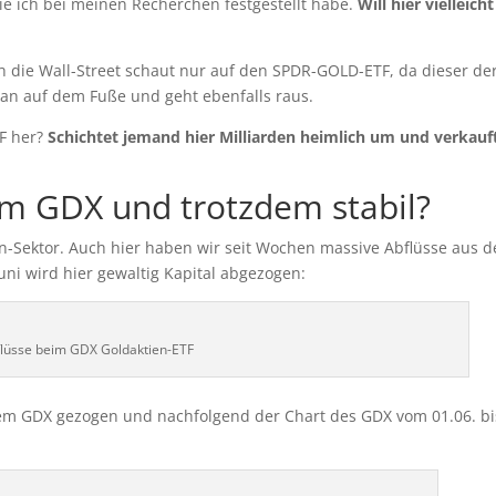
die ich bei meinen Recherchen festgestellt habe.
Will hier vielleicht
h die Wall-Street schaut nur auf den SPDR-GOLD-ETF, da dieser de
 man auf dem Fuße und geht ebenfalls raus.
F her?
Schichtet jemand hier Milliarden heimlich um und verkauf
em GDX und trotzdem stabil?
en-Sektor. Auch hier haben wir seit Wochen massive Abflüsse aus 
uni wird hier gewaltig Kapital abgezogen:
flüsse beim GDX Goldaktien-ETF
m GDX gezogen und nachfolgend der Chart des GDX vom 01.06. bi