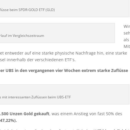
flüsse beim SPDR-GOLD ETF (GLD)
Wi
se
rlauf im Vergleichszeitraum
als
Mit
tet entweder auf eine starke physische Nachfrage hin, eine starke
sel innerhalb der verschiedenen ETF´s.
der UBS in den vergangenen vier Wochen extrem starke Zuflüsse
s mit interessanten Zuflüssen beim UBS-ETF
.500 Unzen Gold gekauft
, was einem Anstieg von fast 50% des
+47,22%).