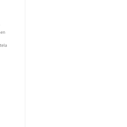
r
hen
tela