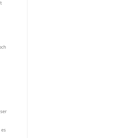
t
och
eser
 es