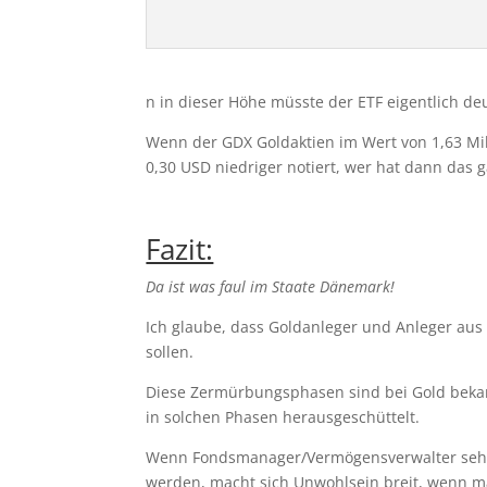
n in dieser Höhe müsste der ETF eigentlich d
Wenn der GDX Goldaktien im Wert von 1,63 Mi
0,30 USD niedriger notiert, wer hat dann das
Fazit:
Da ist was faul im Staate Dänemark!
Ich glaube, dass Goldanleger und Anleger aus
sollen.
Diese Zermürbungsphasen sind bei Gold bekann
in solchen Phasen herausgeschüttelt.
Wenn Fondsmanager/Vermögensverwalter sehe
werden, macht sich Unwohlsein breit, wenn man