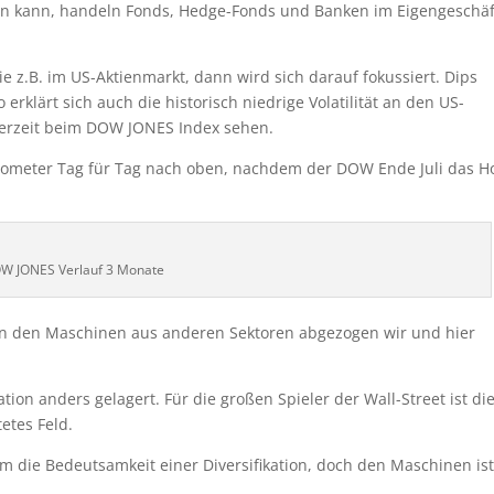
en kann, handeln Fonds, Hedge-Fonds und Banken im Eigengeschäf
e z.B. im US-Aktienmarkt, dann wird sich darauf fokussiert. Dips
klärt sich auch die historisch niedrige Volatilität an den US-
derzeit beim DOW JONES Index sehen.
arometer Tag für Tag nach oben, nachdem der DOW Ende Juli das H
W JONES Verlauf 3 Monate
on den Maschinen aus anderen Sektoren abgezogen wir und hier
tion anders gelagert. Für die großen Spieler der Wall-Street ist di
etes Feld.
die Bedeutsamkeit einer Diversifikation, doch den Maschinen ist