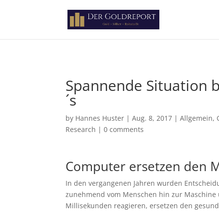
Paste your Google Webmaster Tools verification code here
Spannende Situation b
´s
by
Hannes Huster
|
Aug. 8, 2017
|
Allgemein
,
Research
|
0 comments
Computer ersetzen den 
In den vergangenen Jahren wurden Entscheid
zunehmend vom Menschen hin zur Maschine ü
Millisekunden reagieren, ersetzen den gesu