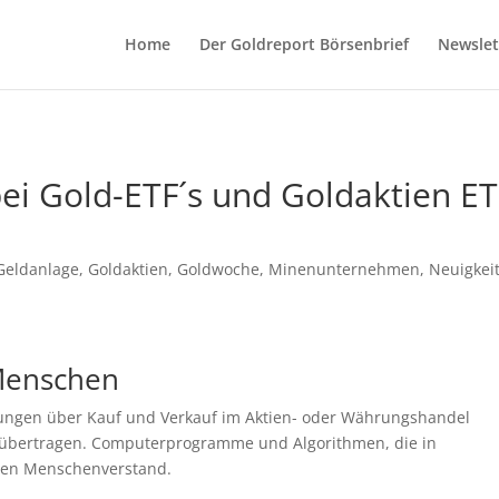
Home
Der Goldreport Börsenbrief
Newslet
ei Gold-ETF´s und Goldaktien ET
Geldanlage
,
Goldaktien
,
Goldwoche
,
Minenunternehmen
,
Neuigkei
Menschen
ungen über Kauf und Verkauf im Aktien- oder Währungshandel
bertragen. Computerprogramme und Algorithmen, die in
nden Menschenverstand.