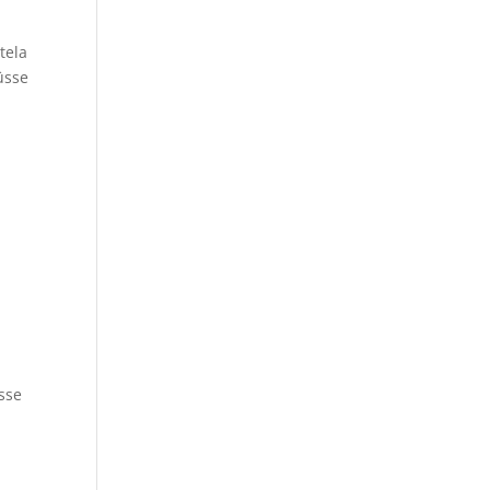
tela
üsse
sse