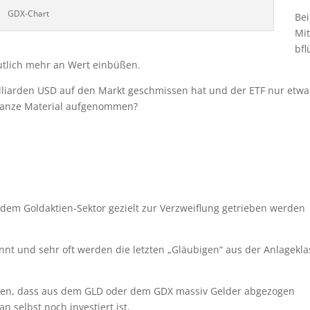
GDX-Chart
Bei
Mit
bfl
eutlich mehr an Wert einbüßen.
lliarden USD auf den Markt geschmissen hat und der ETF nur etwa
 ganze Material aufgenommen?
 dem Goldaktien-Sektor gezielt zur Verzweiflung getrieben werden
t und sehr oft werden die letzten „Gläubigen“ aus der Anlagekla
n, dass aus dem GLD oder dem GDX massiv Gelder abgezogen
 selbst noch investiert ist.