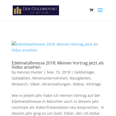
Paste your Google Webmaster Tools verification code here
Edelmetallmesse 2018: Meinen Vortrag jetzt als
Video ansehen
by
Hannes Huster
|
Nov. 15, 2018
|
Geldanlage
,
Goldaktien
,
Minenunternehmen
,
Neuigkeiten
,
Research
,
Silber
,
Veranstaltungen
,
Videos
,
Vorträge
Wie in jedem Jahr habe ich meinen Vortrag auf der
Edelmetallmesse in München auch in diesem Jahr
nochmals als Video-Präsentation neu besprochen. In
diesem Jahr ging es um Gold, Silber, den US-Dollar