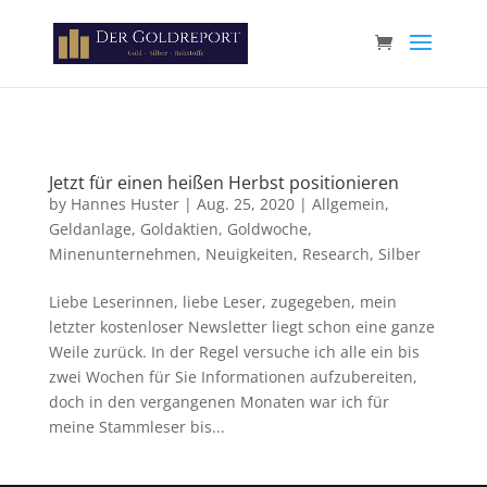
Paste your Google Webmaster Tools verification code here
Jetzt für einen heißen Herbst positionieren
by
Hannes Huster
|
Aug. 25, 2020
|
Allgemein
,
Geldanlage
,
Goldaktien
,
Goldwoche
,
Minenunternehmen
,
Neuigkeiten
,
Research
,
Silber
Liebe Leserinnen, liebe Leser, zugegeben, mein
letzter kostenloser Newsletter liegt schon eine ganze
Weile zurück. In der Regel versuche ich alle ein bis
zwei Wochen für Sie Informationen aufzubereiten,
doch in den vergangenen Monaten war ich für
meine Stammleser bis...