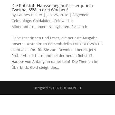
Die Rohstoff-Hausse beginnt! Leser jubeln:
Zweimal 85% in drei Wochen!
by
Hannes Huster
|
Jan. 25, 2018
|
Allgemein
,
Geldanlage
,
Goldaktien
,
Goldwoche
,
Minenunternehmen
,
Neuigkeiten
,
Research
Liebe Leserinnen und Leser, die neueste Ausgabe
unseres kostenlosen Börsenbriefes DIE GOLDWOCHE
steht ab sofort für Sie zum Download bereit. Jetzt
Probe-Abo sichern und bei der neuen Rohstoff-
Hausse von Anfang an dabei sein! Die Themen im
Überblick: Gold steigt, die...
Designed by DER GOLDREPORT