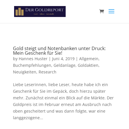
Paste your Google Webmaster Tools verification code here
Gold steigt und Notenbanken unter Druck:
Mein Geschenk für Sie!
by
Hannes Huster
|
Juni 4, 2019
|
Allgemein
,
Buchempfehlungen
,
Geldanlage
,
Goldaktien
,
Neuigkeiten
,
Research
Liebe Leserinnen, liebe Leser, heute habe ich ein
Geschenk für Sie im Gepäck, doch hierzu später
mehr. Zunächst einmal ein Blick auf die Märkte. Der
Goldpreis ist im Februar erneut am Ausbruch nach
oben gescheitert und was dann folgte, war eine
langgezogene...