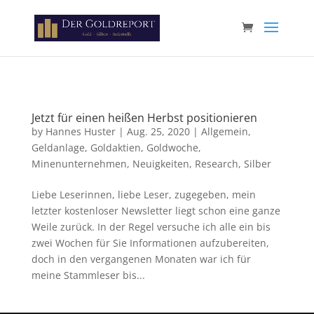
Paste your Google Webmaster Tools verification code here
Jetzt für einen heißen Herbst positionieren
by
Hannes Huster
|
Aug. 25, 2020
|
Allgemein
,
Geldanlage
,
Goldaktien
,
Goldwoche
,
Minenunternehmen
,
Neuigkeiten
,
Research
,
Silber
Liebe Leserinnen, liebe Leser, zugegeben, mein
letzter kostenloser Newsletter liegt schon eine ganze
Weile zurück. In der Regel versuche ich alle ein bis
zwei Wochen für Sie Informationen aufzubereiten,
doch in den vergangenen Monaten war ich für
meine Stammleser bis...