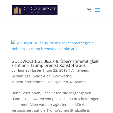
Paste your Google Webmaster Tools verification code here
GOLDWOCHE 22.06.2018: Übernahmetätigkeit
zieht an – Trump bremst Rohstoffe aus
by
Hannes Huster
|
Juni 22, 2018
|
Allgemein
,
Geldanlage
,
Goldaktien
,
Goldwoche
,
Minenunternehmen
,
Neuigkeiten
,
Research
Liebe Leserinnen, liebe Leser, die vergangenen
Handelstage waren von politischen Entscheidungen
bestimmt. Allen voran reagierten die Märkte
verunsichert auf die Trump´schen Strafzölle in