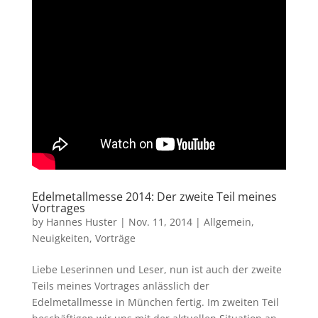
Edelmetallmesse 2014: Der zweite Teil meines
Vortrages
by
Hannes Huster
|
Nov. 11, 2014
|
Allgemein
,
Neuigkeiten
,
Vorträge
Liebe Leserinnen und Leser, nun ist auch der zweite
Teils meines Vortrages anlässlich der
Edelmetallmesse in München fertig. Im zweiten Teil