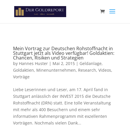
Paste your Google Webmaster Tools verification code here
Mein Vortrag zur Deutschen Rohstoffnacht in
Stuttgart jetzt als Video verfügbar! Goldaktien:
Chancen, Risiken und Strategien
by
Hannes Huster
|
Mai 2, 2015
|
Geldanlage
,
Goldaktien
,
Minenunternehmen
,
Research
,
Videos
,
Vorträge
Liebe Leserinnen und Leser, am 17. April fand in
Stuttgart anlässlich der INVEST 2015 die Deutsche
Rohstoffnacht (DRN) statt. Eine tolle Veranstaltung
mit mehr als 400 Besuchern und einem sehr
informativen Rahmenprogramm mit exzellenten
Vorträgen. Nochmals vielen Dank...