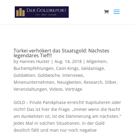
Paste your Google Webmaster Tools verification code here
Türkei verhökert das Staatsgold: Nächstes
legendäres Tief!!!
by
Hannes Huster
|
Aug. 14, 2018
|
Allgemein
,
Buchempfehlungen
,
Cash-Kings
,
Geldanlage
,
Goldaktien
,
Goldwoche
,
Interviews
,
Minenunternehmen
,
Neuigkeiten
,
Research
,
Silber
,
Veranstaltungen
,
Videos
,
Vorträge
GOLD – Finale Panikphase erreicht! Kapitulieren oder
nicht? Das ist hier die Frage. „Immer wenn die Nacht
am dunkelsten ist, ist die Dämmerung am nächsten.“
Jedes Mal in solchen Situationen, in der Gold
deutlich fällt und man nur noch negative